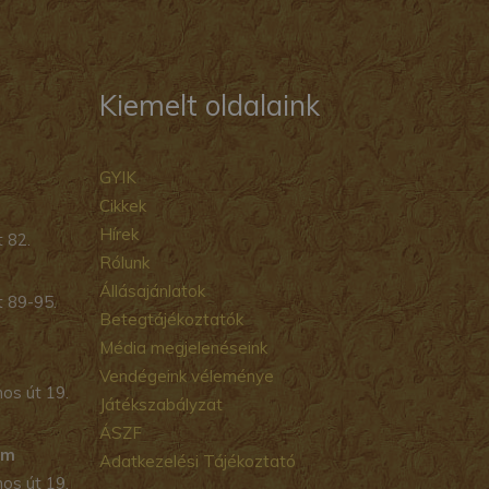
Kiemelt oldalaink
GYIK
Cikkek
Hírek
 82.
Rólunk
Állásajánlatok
t 89-95.
Betegtájékoztatók
Média megjelenéseink
Vendégeink véleménye
os út 19.
Játékszabályzat
ÁSZF
um
Adatkezelési Tájékoztató
os út 19.