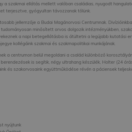
gy a szakmai ellátás mellett valóban családias, nyugodt hangulat
ket terjesztve, gyógyultan távozzanak tőlünk.
ntosabb jellemzője a Budai Magánorvosi Centrumnak. Divízióinkb
 tudományosan minősített orvos dolgozik intézményükben, szakor
ekeznek a napi betegellátásba is átültetni a legújabb kutatási
őjegye kollégáink szakmai és szakmapolitikai munkájának.
ek a centrumon belül megoldani a család különböző korosztályá
 berendezések is segítik, négy ultrahang készülék, Holter (24 
aink és szakorvosaink együttműködése révén a páciensek teljesk
t nyújtunk
juk Önöket