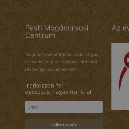
Pesti Magánorvosi
Az é
Centrum
Magánorvosi Centrumunkban magas
színvonalú egészségügyi ellátásban
részesítjük pácienseinket!
Iratkozzon fel
egészségmagazinunkra!
Feliratkozás