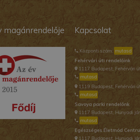
v magánrendelője
Kapcsolat
Központi szám:
mutasd
Fehérvári úti rendelőink
1117 Budapest, Fehérvári út
mutasd
1119 Budapest, Fehérvári ú
mutasd
Savoya parki rendelőnk
1117 Budapest, Hunyadi Ján
mutasd
Egészséges Életmód Centr
1117 Budapest, Hunyadi Ján