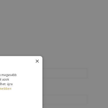
×
ink magasabb
ul azok
het: újra
ővebben