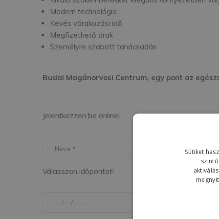
Modern technológia
Kevés várakozási idő
Megfizethető árak
Személyre szabott tanácsadás
Budai Magánorvosi Centrum, egy pont az egész
Jelentkezzen be online!
Sütiket has
szintű
aktiválá
Válasszon időpontot!
megnyith