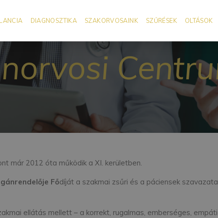
LANCIA
DIAGNOSZTIKA
SZAKORVOSAINK
SZŰRÉSEK
OLTÁSOK
norvosi Centr
t már 2012 óta működik a XI. kerületben.
gánrendelője Fő
díját a szakmai zsűri és a páciensek szavazata
szakmai ellátás mellett – a korrekt, rugalmas, emberséges, empá