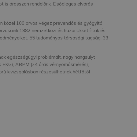
ot is árasszon rendelőnk. Elsődleges elvárás
an közel 100 orvos végez prevenciós és gyógyító
vosaink 1882 nemzetközi és hazai cikket írtak és
 eredményeiket. 55 tudományos társasági tagság, 33
nak egészségügyi problémáit, nagy hangsúlyt
órás EKG), ABPM (24 órás vérnyomásmérés),
örű kivizsgálásban részesülhetnek hétfőtől