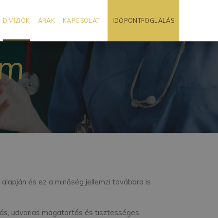
DIVÍZIÓK
ÁRAK
KAPCSOLAT
IDŐPONTFOGLALÁS
um
 alapján és ez a minőség jellemzi továbbra is
tiás, udvarias magatartás és tisztességes