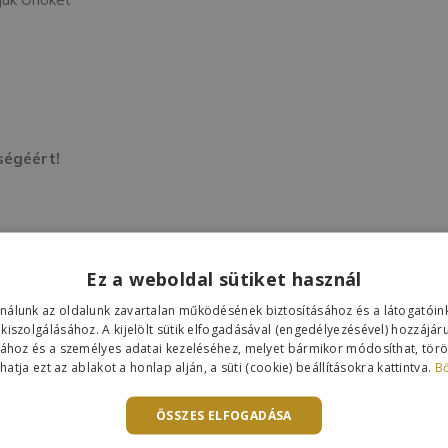
ségéért!
Ez a weboldal sütiket használ
ználunk az oldalunk zavartalan működésének biztosításához és a látogató
 kiszolgálásához. A kijelölt sütik elfogadásával (engedélyezésével) hozzájár
sához és a személyes adatai kezeléséhez, melyet bármikor módosíthat, töröl
atja ezt az ablakot a honlap alján, a süti (cookie) beállításokra kattintva.
B
ÖSSZES ELFOGADÁSA