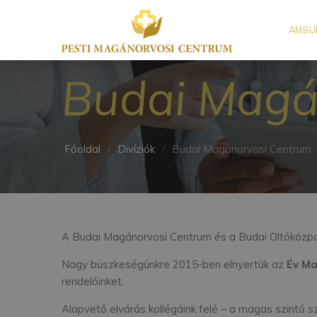
AMBU
Budai Magá
Főoldal
Divíziók
Budai Magánorvosi Centrum
A Budai Magánorvosi Centrum és a Budai Oltóközpon
Nagy büszkeségünkre 2015-ben elnyertük az
Év Ma
rendelőinket.
Alapvető elvárás kollégáink felé – a magas szintű 