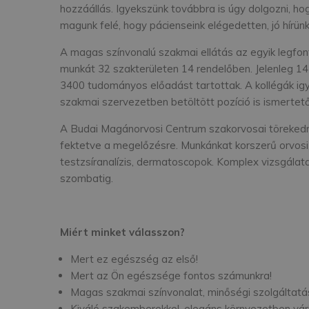
hozzáállás. Igyekszünk továbbra is úgy dolgozni, ho
magunk felé, hogy pácienseink elégedetten, jó hírün
A magas színvonalú szakmai ellátás az egyik legfo
munkát 32 szakterületen 14 rendelőben. Jelenleg 14
3400 tudományos előadást tartottak. A kollégák igy
szakmai szervezetben betöltött pozíció is ismertet
A Budai Magánorvosi Centrum szakorvosai törekedn
fektetve a megelőzésre. Munkánkat korszerű orvosi
testzsíranalízis, dermatoscopok. Komplex vizsgálat
szombatig.
Miért minket válasszon?
Mert ez egészség az első!
Mert az Ön egészsége fontos számunkra!
Magas szakmai színvonalat, minőségi szolgáltatás
Kiváló szakemberekkel, elegáns környezetben vár