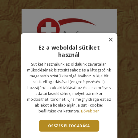
×
Ez a weboldal sütiket
használ
Sütiket használunk az oldalunk zavartalan
működésének biztosításához és a látogatóink
magasabb szintű kiszolgálásához. A kijelölt
sütik elfogadásával (engedélyezésével)
hozzájárul azok aktiválásához és a személyes
adatai kezeléséhez, melyet bármikor
módosíthat, törölhet: újra megnyithatja ezt az
ablakot a honlap alján, a süti (cookie)
beállításokra kattintva.
Bővebben
Kapcsolat
ÖSSZES ELFOGADÁSA