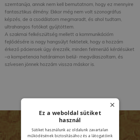
szemtanúja, annak nem kell bemutatnom, hogy ez mennyire
fantasztikus élmény. Ekkor még nem volt szonográfus
képzés, de a csodálatom megmaradt, és ahol tudtam,
ultrahangos fotókat gyűjtöttem.
A szakmai felkészültség mellett a kommunikációm
fejlődésére is nagy hangsúlyt fektetek, hogy a hozzám
érkező páciensek úgy érezzék, minden felmerülő kérdésüket
–a kompetencia határaimon belül- megválaszoltam, és
szívesen jönnek hozzám vissza máskor is.
×
Ez a weboldal sütiket
használ
Sütiket használunk az oldalunk zavartalan
működésének biztosításához és a látogatóink