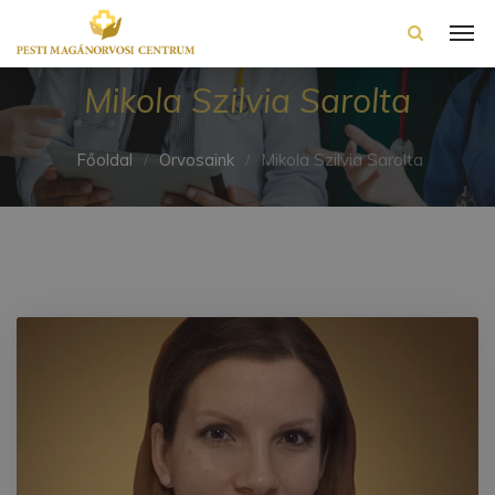
Mikola Szilvia Sarolta
Főoldal
Orvosaink
Mikola Szilvia Sarolta