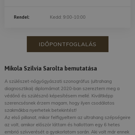
Kedd: 9:00-10:00
Rendel:
IDŐPONTFOGLALÁS
Mikola Szilvia Sarolta bemutatása
A szülészet-nőgyógyászati szonográfus (ultrahang
diagnosztikai) diplomámat 2020-ban szereztem meg a
védőnő és szülésznő képesítésem mellé. Kiváltképp
szerencsésnek érzem magam, hogy ilyen csodálatos
szakmákba nyerhetek betekintést!
Az első pillanat, mikor felfigyeltem az ultrahang szépségeire
az volt, amikor először láttam és hallottam egy 6 hetes
embrió szívverését a gyakorlatom során. Aki volt már ennek