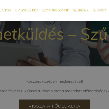
LANCIA
DIAGNOSZTIKA
SZAKORVOSAINK
SZŰRÉSEK
OLTÁSOK
netküldés – Szű
Köszönjük szépen megkeresését!
an felvesszük Önnel a kapcsolatot a megadott elérhetőségek 
VISSZA A FŐOLDALRA