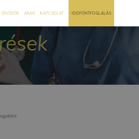
DIVÍZIÓK
ÁRAK
KAPCSOLAT
IDŐPONTFOGLALÁS
rések
egyikén!