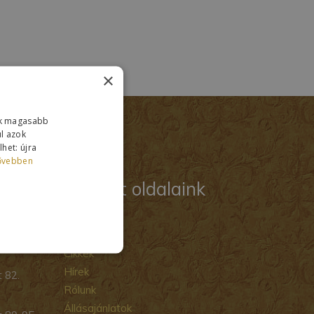
×
ink magasabb
ul azok
het: újra
ővebben
Kiemelt oldalaink
GYIK
Cikkek
Hírek
 82.
Rólunk
Állásajánlatok