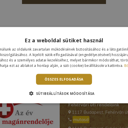
Ez a weboldal sütiket használ
ználunk az oldalunk zavartalan működésének biztosításához és a látogató
 kiszolgálásához. A kijelölt sütik elfogadásával (engedélyezésével) hozzájár
sához és a személyes adatai kezeléséhez, melyet bármikor módosíthat, töröl
atja ezt az ablakot a honlap alján, a süti (cookie) beállításokra kattintva.
B
v magánrendelője
Kapcsolat
ÖSSZES ELFOGADÁSA
SÜTIBEÁLLÍTÁSOK MÓDOSÍTÁSA
Központi szám:
mutasd
Fehérvári úti rendelőink
1117 Budapest, Fehérvári út
mutasd