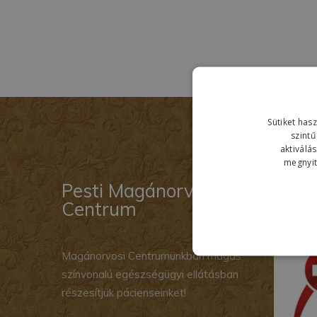
Sütiket has
szintű
aktiválá
megnyith
Pesti Magánorvosi
Az é
Centrum
Magánorvosi Centrumunkban magas
színvonalú egészségügyi ellátásban
részesítjük pácienseinket!