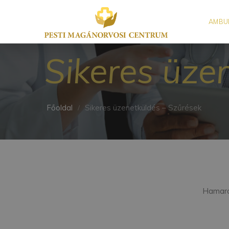
AMBU
Sikeres üze
Főoldal
Sikeres üzenetküldés – Szűrések
Hamaros