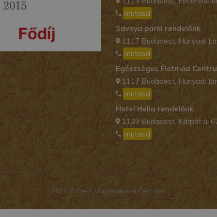
1119 Budapest, Fehérvári ú
mutasd
Savoya parki rendelőnk
1117 Budapest, Hunyadi Ján
mutasd
Egészséges Életmód Centr
1117 Budapest, Hunyadi Ján
mutasd
Hotel Helia rendelőnk
1133 Budapest, Kárpát u. 6
mutasd
2021 © Pesti Magánorvosi Centrum