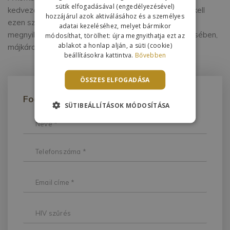
sütik elfogadásával (engedélyezésével)
kedvezőbb kimenetel érdekében, azonban számolni kell
hozzájárul azok aktiválásához és a személyes
ezen szerek jelentős mellékhatásaival, amely
adatai kezeléséhez, melyet bármikor
megnyilvánulhat a zsírszövet végleges átrendeződésében,
módosíthat, törölhet: újra megnyithatja ezt az
ablakot a honlap alján, a süti (cookie)
májkárosodás, bőrkiütések formájában.
beállításokra kattintva.
Bővebben
ÖSSZES ELFOGADÁSA
Foglaljon időpontot!
SÜTIBEÁLLÍTÁSOK MÓDOSÍTÁSA