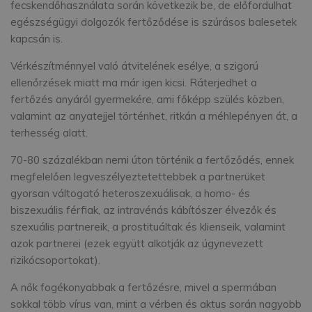
fecskendőhasználata során következik be, de előfordulhat
egészségügyi dolgozók fertőződése is szúrásos balesetek
kapcsán is.
Vérkészítménnyel való átvitelének esélye, a szigorú
ellenőrzések miatt ma már igen kicsi. Ráterjedhet a
fertőzés anyáról gyermekére, ami főképp szülés közben,
valamint az anyatejjel történhet, ritkán a méhlepényen át, a
terhesség alatt.
70-80 százalékban nemi úton történik a fertőződés, ennek
megfelelően legveszélyeztetettebbek a partnerüket
gyorsan váltogató heteroszexuálisak, a homo- és
biszexuális férfiak, az intravénás kábítószer élvezők és
szexuális partnereik, a prostituáltak és klienseik, valamint
azok partnerei (ezek együtt alkotják az úgynevezett
rizikócsoportokat).
A nők fogékonyabbak a fertőzésre, mivel a spermában
sokkal több vírus van, mint a vérben és aktus során nagyobb