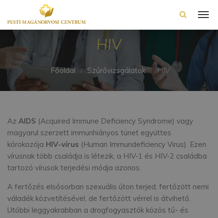
HIV
Főoldal
Szűrővizsgálatok
HIV
Az
AIDS
(Acquired Immune Deficiency Syndrome) vagy
magyarul szerzett immunhiányos tünet együttes
kórokozója
HIV-vírus
(Human Immundeficiency Virus). Ezen
vírusnak több családja is létezik, a HIV-1 és HIV-2 családba
tartozó vírusok terjedési módja azonos.
A fertőzés elsősorban szexuális úton terjed, fertőzött nemi
váladék közvetítésével, de fertőzött vérrel is átvihető.
Utóbbi leggyakrabban a drogfogyasztók közös tű- és