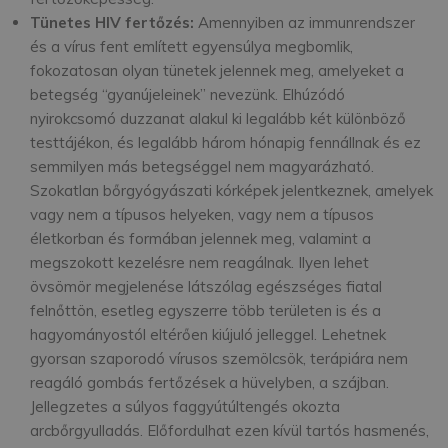
Tünetes HIV fertőzés:
Amennyiben az immunrendszer
és a vírus fent említett egyensúlya megbomlik,
fokozatosan olyan tünetek jelennek meg, amelyeket a
betegség “gyanújeleinek” nevezünk. Elhúzódó
nyirokcsomó duzzanat alakul ki legalább két különböző
testtájékon, és legalább három hónapig fennállnak és ez
semmilyen más betegséggel nem magyarázható.
Szokatlan bőrgyógyászati kórképek jelentkeznek, amelyek
vagy nem a típusos helyeken, vagy nem a típusos
életkorban és formában jelennek meg, valamint a
megszokott kezelésre nem reagálnak. Ilyen lehet
övsömör megjelenése látszólag egészséges fiatal
felnőttön, esetleg egyszerre több területen is és a
hagyományostól eltérően kiújuló jelleggel. Lehetnek
gyorsan szaporodó vírusos szemölcsök, terápiára nem
reagáló gombás fertőzések a hüvelyben, a szájban.
Jellegzetes a súlyos faggyútúltengés okozta
arcbőrgyulladás. Előfordulhat ezen kívül tartós hasmenés,