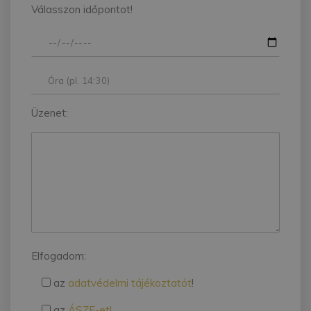
Válasszon időpontot!
Üzenet:
Elfogadom:
az
adatvédelmi tájékoztatót
!
az
ÁSZF-et!