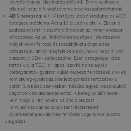
jelentős fogyás, éjszakai izzadás stb. Erre a szakaszra
jellemző, hogy a funkciózavarok még visszafordíthatóak.
AIDS betegség:
A HIV fertőzés utolsó stádiuma az AIDS
betegség stádiuma. Átlag 10 év után alakul ki. Ebben a
szakaszban már visszafordíthatatlan az immunrendszer
károsodása. Az ún. “indikátorbetegségek” jelentkeznek,
melyek olyan fertőző és rosszindulatú daganatos
betegségek, annak megfelelően alakulnak ki, hogy milyen
alacsony a CD4+ sejtek száma. Ezen betegségek közé
tartozik pl. a TBC, a Kaposi-szarkóma és egyéb
bőrdaganatok, gyakran kiújuló herpesz fertőzések, arc- és
homloküreg-gyulladás, kiterjedt gombás fertőzések a
bőrön, ill. a belső szervekben. Később egyéb rosszindulatú
daganatok kialakulása jellemző. A beteg halálát tehát
nem maga a HIV, hanem az általa okozott
immunkárosodás és annak fent részletezett
következményei valamely fertőzés vagy tumor okozza.
Diagnózis