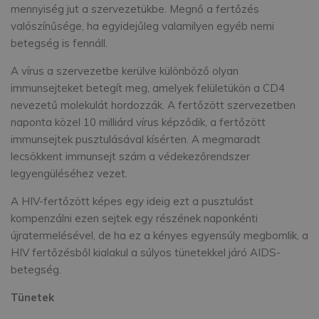
mennyiség jut a szervezetükbe. Megnő a fertőzés
valószínűsége, ha egyidejűleg valamilyen egyéb nemi
betegség is fennáll.
A vírus a szervezetbe kerülve különböző olyan
immunsejteket betegít meg, amelyek felületükön a CD4
nevezetű molekulát hordozzák. A fertőzött szervezetben
naponta közel 10 milliárd vírus képződik, a fertőzött
immunsejtek pusztulásával kísérten. A megmaradt
lecsökkent immunsejt szám a védekezőrendszer
legyengüléséhez vezet.
A HIV-fertőzött képes egy ideig ezt a pusztulást
kompenzálni ezen sejtek egy részének naponkénti
újratermelésével, de ha ez a kényes egyensúly megbomlik, a
HIV fertőzésből kialakul a súlyos tünetekkel járó AIDS-
betegség.
Tünetek