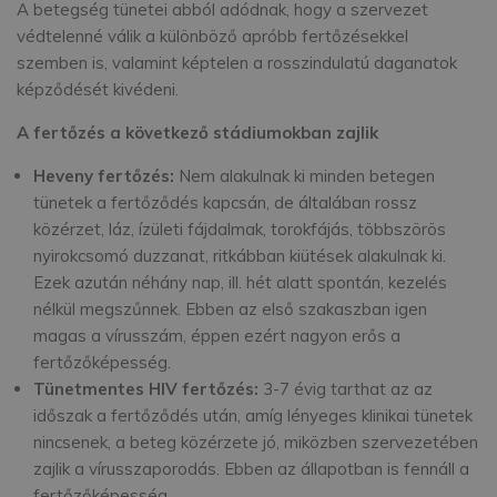
A betegség tünetei abból adódnak, hogy a szervezet
védtelenné válik a különböző apróbb fertőzésekkel
szemben is, valamint képtelen a rosszindulatú daganatok
képződését kivédeni.
A fertőzés a következő stádiumokban zajlik
Heveny fertőzés:
Nem alakulnak ki minden betegen
tünetek a fertőződés kapcsán, de általában rossz
közérzet, láz, ízületi fájdalmak, torokfájás, többszörös
nyirokcsomó duzzanat, ritkábban kiütések alakulnak ki.
Ezek azután néhány nap, ill. hét alatt spontán, kezelés
nélkül megszűnnek. Ebben az első szakaszban igen
magas a vírusszám, éppen ezért nagyon erős a
fertőzőképesség.
Tünetmentes HIV fertőzés:
3-7 évig tarthat az az
időszak a fertőződés után, amíg lényeges klinikai tünetek
nincsenek, a beteg közérzete jó, miközben szervezetében
zajlik a vírusszaporodás. Ebben az állapotban is fennáll a
fertőzőképesség.