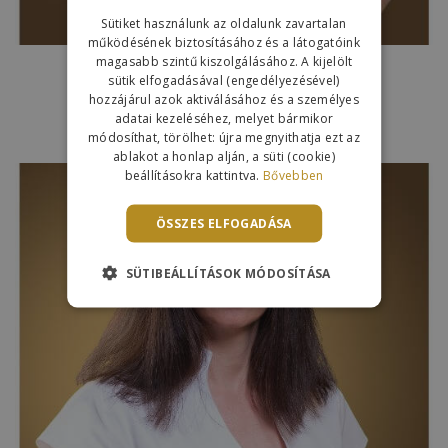
Sütiket használunk az oldalunk zavartalan
működésének biztosításához és a látogatóink
magasabb szintű kiszolgálásához. A kijelölt
sütik elfogadásával (engedélyezésével)
Dr. Jeney Krisztina
hozzájárul azok aktiválásához és a személyes
Nőgyógyászat Fehérvári út 82.
adatai kezeléséhez, melyet bármikor
módosíthat, törölhet: újra megnyithatja ezt az
ablakot a honlap alján, a süti (cookie)
beállításokra kattintva.
Bővebben
ÖSSZES ELFOGADÁSA
SÜTIBEÁLLÍTÁSOK MÓDOSÍTÁSA