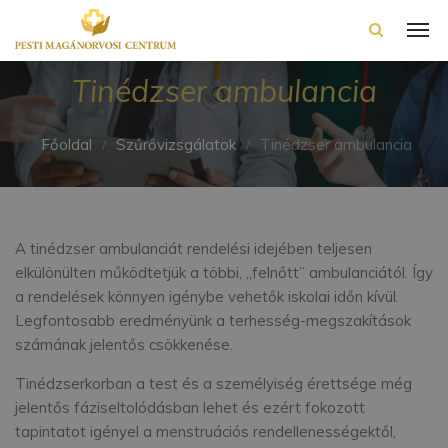
Tinédzser ambulancia
Főoldal
Szűrővizsgálatok
Tinédzser ambulancia
A tinédzser ambulanciát rendelési idejében teljesen
elkülönülten működtetjük a többi, „felnőtt” ambulanciától. Így
a rendelések könnyen igénybe vehetők iskolai időn kívül.
Legfontosabb eredményünk a terhesség-megszakítások
számának jelentős csökkenése.
Tinédzserkorban a test és a személyiség érettsége még
jelentős fáziseltolódásban lehet és ezért fokozott
tapintatot igényel a menstruációs rendellenességektől,