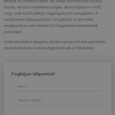
keresik fel rendelésünket, de sokan jelentkeznek hüvelyi
folyás, vérzési rendellenességek, alhasi fájdalom miatt,
vagy csak szűrő jellegű nőgyógyászati vizsgálatra. A
rendszeres nőgyógyászati vizsgálatot a nemi élet
megkezdése után életkortól függetlenül mindenkinek
javasoljuk!
Ambulanciánkon elegáns, bizalomgerjesztő környezetben,
diszkrécióval és óvatossággal bánunk a fiatalokkal.
Foglaljon időpontot!