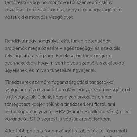
fertőzéstől vagy hormonzavartól szenvedő kislány
kezelése. Törekszünk arra is, hogy ultrahangvizsgálattal
váltsuk ki a manuális vizsgálatot.
Rendkívül nagy hangsúlyt fektetünk a betegségek,
problémák megelőzésére – egészségügyi és szexuális
felvilágosítást végzünk. Ennek során tudatosítjuk a
gyermekekben, hogy milyen helyes szexuális szokásokra
ügyeljenek, és milyen tüneteikre figyeljenek.
Tinédzserek számára fogamzásgátlási tanácsokkal
szolgálunk, és a szexuálisan aktív leányok szűrővizsgálatait
is itt végezzük. Célunk, hogy olyan orvosi és emberi
támogatást kapjon tőlünk a tinédzserkorú fiatal, ami
biztonságba helyezi őt. HPV (Humán Papillóma Vírus) elleni
vakcinációt, STD szűrést is végzünk rendelőnkben.
A legtöbb páciens fogamzásgátló tabletták felírása miatt