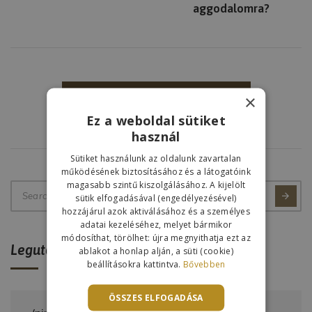
aggodalomra?
×
IDŐPONTFOGLALÁS
Ez a weboldal sütiket
használ
Sütiket használunk az oldalunk zavartalan
működésének biztosításához és a látogatóink
magasabb szintű kiszolgálásához. A kijelölt
sütik elfogadásával (engedélyezésével)
hozzájárul azok aktiválásához és a személyes
adatai kezeléséhez, melyet bármikor
módosíthat, törölhet: újra megnyithatja ezt az
Legutóbbi bejegyzések
ablakot a honlap alján, a süti (cookie)
beállításokra kattintva.
Bővebben
ÖSSZES ELFOGADÁSA