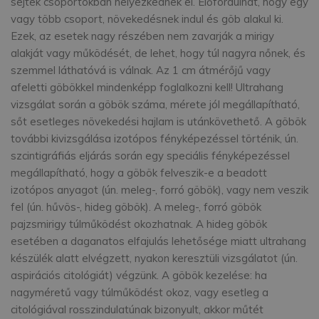
sejtek csoportokban helyezkednek el. Előfordulhat, hogy egy
vagy több csoport, növekedésnek indul és göb alakul ki.
Ezek, az esetek nagy részében nem zavarják a mirigy
alakját vagy működését, de lehet, hogy túl nagyra nőnek, és
szemmel láthatóvá is válnak. Az 1 cm átmérőjű vagy
afeletti göbökkel mindenképp foglalkozni kell! Ultrahang
vizsgálat során a göbök száma, mérete jól megállapítható,
sőt esetleges növekedési hajlam is utánkövethető. A göbök
további kivizsgálása izotópos fényképezéssel történik, ún.
szcintigráfiás eljárás során egy speciális fényképezéssel
megállapítható, hogy a göbök felveszik-e a beadott
izotópos anyagot (ún. meleg-, forró göbök), vagy nem veszik
fel (ún. hűvös-, hideg göbök). A meleg-, forró göbök
pajzsmirigy túlműködést okozhatnak. A hideg göbök
esetében a daganatos elfajulás lehetősége miatt ultrahang
készülék alatt elvégzett, nyakon keresztüli vizsgálatot (ún.
aspirációs citológiát) végzünk. A göbök kezelése: ha
nagyméretű vagy túlműködést okoz, vagy esetleg a
citológiával rosszindulatúnak bizonyult, akkor műtét