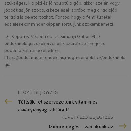
szükséges. Ha pici és jóindulatú a göb, akkor szelén vagy
jódpótlás jön szóba, a kezelések sorába még a radiojód
terápia is beletartozhat. Fontos, hogy a fenti tünetek
észlelésekor mindenképpen forduljunk szakemberhez!
Dr. Koppány Viktória és Dr. Simonyi Gábor PhD
endokrinológus szakorvosaink szeretettel várják a
pácienseket rendeléseiken:
https://budaimaganrendelo.hu/maganrendelesek/endokrinolo
gia
ELŐZŐ BEJEGYZÉS
Töltsük fel szervezetünk vitamin és
ásványianyag raktárait!
KÖVETKEZŐ BEJEGYZÉS
Izomremegés – van okunk az