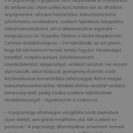
– A pajzsmirigy a gégeporc előtt helyezkedik el a nyakunkon,
és amilyen pici, olyan széles körű hatása van az általános
anyagcserére, vércukor háztartásra, koleszterinszintre,
szívritmusra, növekedésre, szellemi fejlődésre, hangulatra,
nőknél menstruációra, sőt a teherbeesésre egyaránt –
hangsúlyozza Dr. Koppány Viktória, a Budai Magánorvosi
Centrum endokrinológusa. – Ha túlműködik, az azt jelenti,
hogy túl sok hormont termel, amely fogyást, fáradtságot,
izzadást, szapora pulzust, szívritmuszavart,
szemkidülledést, idegességet, vetélést okozhat. Ha viszont
alul működik, akkor hízással, gyengeség érzettel, a bőr
kiszáradásával, koncentrálási nehézséggel, illetve magas
koleszterinszinttel járhat. Mindkét eltérés okozhat vetélést,
terhesség alatt, pedig a baba szellemi fejlődésének
rendellenességét – figyelmeztet a szakorvos.
– A pajzsmirigy ultrahangos vizsgálata során kaphatunk
olyan leletet, ami göbök meglétére utal. Mit is jelent ez
pontosan? A pajzsmirigy állományában a hormont termelő