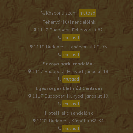
Központi szám:
mutasd
Fehérvári úti rendelőink
1117 Budapest, Fehérvári út 82.
mutasd
1119 Budapest, Fehérvári út 89-95.
mutasd
Savoya parki rendelőnk
1117 Budapest, Hunyadi János út 19.
mutasd
Egészséges Életmód Centrum
1117 Budapest, Hunyadi János út 19.
mutasd
Hotel Helia rendelőnk
1133 Budapest, Kárpát u. 62-64.
mutasd