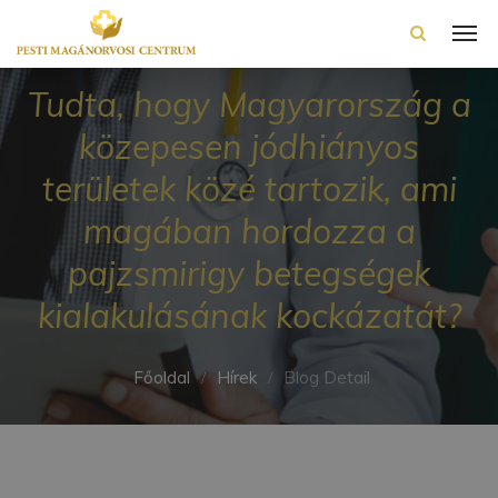
Tudta, hogy Magyarország a
közepesen jódhiányos
területek közé tartozik, ami
magában hordozza a
pajzsmirigy betegségek
kialakulásának kockázatát?
Főoldal
Hírek
Blog Detail