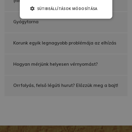
(nincs cím)
SÜTIBEÁLLÍTÁSOK MÓDOSÍTÁSA
Gyógytorna
Korunk egyik legnagyobb problémája az elhízás
Hogyan mérjünk helyesen vérnyomást?
Orrfolyás, felső légúti hurut? Előzzük meg a bajt!